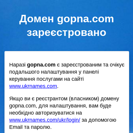
Домен gopna.com
зареєстровано
Наразі
gopna.com
є зареєстрованим та очікує
подальшого налаштування у панелі
керування послугами на сайті
www.ukrnames.com
.
Якщо ви є реєстрантом (власником) домену
gopna.com, для налаштування, вам буде
необхідно авторизуватися на
www.ukrnames.com/ukr/login/
за допомогою
Email та паролю.